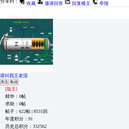
分享到：
收藏
邀请回答
回复楼主
举报
请叫我王老湿
关注
私信
[版主]
精华：0帖
求助：0帖
帖子：622帖 | 8531回
年度积分：91
历史总积分：332562