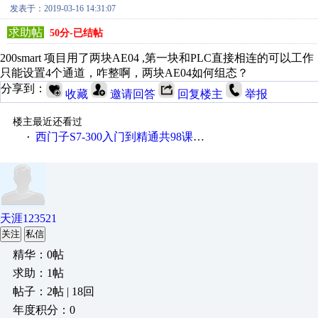
发表于：2019-03-16 14:31:07
求助帖
50分-已结帖
200smart 项目用了两块AE04 ,第一块和PLC直接相连的
只能设置4个通道，咋整啊，两块AE04如何组态？
分享到：
收藏
邀请回答
回复楼主
举报
楼主最近还看过
西门子S7-300入门到精通共98课视频教程
·
天涯123521
关注
私信
精华：0帖
求助：1帖
帖子：2帖 | 18回
年度积分：0