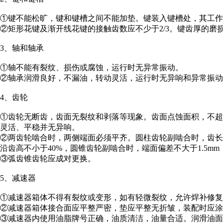
①键不能松旷，键和键槽之间不能加垫。键装入键槽处，其工作
②矩形花键及渐开线花键的接触齿数应不少于2/3。键齿厚的磨
3、轴和轴承
①轴不能有裂纹、损伤或腐蚀，运行时无异常振动。
②轴承润滑良好，不漏油，转动灵活，运行时无异响和异常振动。
4、齿轮
①齿轮无断齿，齿面无裂纹和剥落等现象。齿面点蚀面积，不超过
灵活、平稳并无异响。
②两齿轮啮合时，两侧端面必须平齐。圆柱齿轮副啮合时，齿长中
沿齿高不小于40%，圆锥齿轮副啮合时，端面偏差不大于1.5m
③弧齿锥齿轮应成对更换。
5、减速器
①减速器箱体不得有裂纹或变形，如有轻微裂纹，允许焊补修复
②减速器箱体接合面应平整严密，垫应平整无折皱，装配时应涂
③减速器内使用油脂牌号正确，油质清洁，油量合适。润滑油面约为