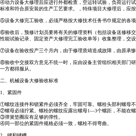
④动力设备大修理后应进行外都检查，空运转试验，负荷运行
标准和符合原安装的生产工艺要求。，特殊项目大修理后，应按
⑤设备大修完工验收，必须严格按大修技术任务书巾规定的各项
⑥验收后，预修计划员要将有关的修理资料（包括设备送修移
性能试验记录、固定资产大修理完工验收单等）收集整理，交设
⑦设备在验收投产三个月内，由于修理质靖造成故障，由原承惨
⑧验收中交接双方意见不统一时，应由设备主管组织相关部门
一方都得服从。
二、机械设备大修验收标准
1、紧固件
①螺纹连接件和锁紧件必须齐全，牢固可靠。螺栓头部利螺母不
②螺母必须拧紧。螺栓的螺纹应露出螺母1—3个螺距，不能在
③弹簧垫圈应有足够的弹性。
④同一部位的紧固件规格必须一致，螺栓不得弯曲。
2、键和键槽