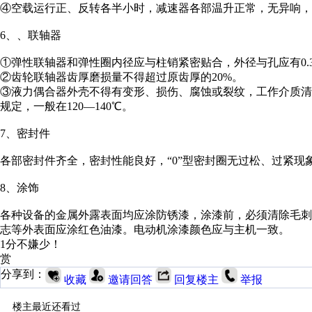
④空载运行正、反转各半小时，减速器各部温升正常，无异响，
6、、联轴器
①弹性联轴器和弹性圈内径应与柱销紧密贴合，外径与孔应有0.3
②齿轮联轴器齿厚磨损量不得超过原齿厚的20%。
③液力偶合器外壳不得有变形、损伤、腐蚀或裂纹，工作介质
规定，一般在120—140℃。
7、密封件
各部密封件齐全，密封性能良好，“0”型密封圈无过松、过紧
8、涂饰
各种设备的金属外露表面均应涂防锈漆，涂漆前，必须清除毛
志等外表面应涂红色油漆。电动机涂漆颜色应与主机一致。
1分不嫌少！
赏
分享到：
收藏
邀请回答
回复楼主
举报
楼主最近还看过