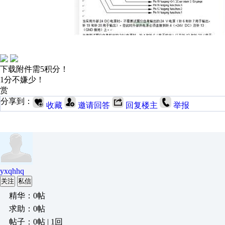
下载附件需5积分！
1分不嫌少！
赏
分享到：
收藏
邀请回答
回复楼主
举报
yxqhhq
关注
私信
精华：0帖
求助：0帖
帖子：0帖 | 1回