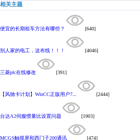
相关主题
便宜的长期租车方法有哪些？
[640]
别人家的电工，这布线！！！
[4046]
三菱plc在线修改
[391]
【风驰卡计划】WinCC正版用户7...
[2444]
台达A2伺服惯量比设置问题
[1903]
MCGS触摸屏和西门子200通讯
[474]