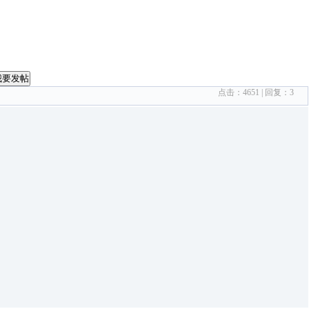
我要发帖
点击：
4651
| 回复：
3