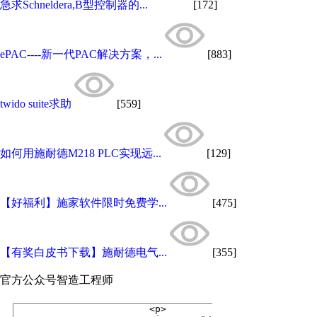
急求Schneldera,B型控制器的...
[172]
ePAC----新一代PAC解决方案，...
[883]
twido suite求助
[559]
如何用施耐德M218 PLC实现远...
[129]
【好福利】施家软件限时免费学...
[475]
【有奖白皮书下载】施耐德电气...
[355]
官方公众号
智造工程师