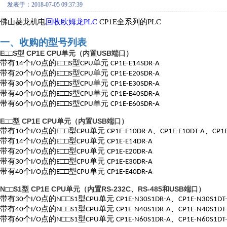
发表于：2018-07-05 09:37:39
佛山菱龙机电
回收欧姆龙PLC
CP1E全系列的PLC
一、收购的型号列表
E□□S
CP1E CPU
USB
型
单元（内置
端口）
带有
个
点的
□□
型
单元
14
I/O
E
S
CPU
CP1E-E14SDR-A
带有
个
点的
□□
型
单元
20
I/O
E
S
CPU
CP1E-E20SDR-A
带有
个
点的
□□
型
单元
30
I/O
E
S
CPU
CP1E-E30SDR-A
带有
个
点的
□□
型
单元
4
0
I/O
E
S
CPU
CP1E-E
4
0SDR-A
带有
个
点的
□□
型
单元
6
0
I/O
E
S
CPU
CP1E-E
6
0SDR-A
E□□
CP1E CPU
USB
型
单元（内置
端口）
带有
个
点的
□□型
单元
、
、
10
I
/O
E
CPU
CP1E-E10DR-A
CP1E-E10DT-A
CP1
带有
个
点的
□□型
单元
1
4
I/O
E
CPU
CP1E-E
14
DR-A
带有
个
点的
□□型
单元
20
I/O
E
CPU
CP1E-E
20
DR-A
带有
个
点的
□□型
单元
30
I/O
E
CPU
CP1E-E
30
DR-A
带有
个
点的
□□型
单元
40
I/O
E
CPU
CP1E-E
40
DR-A
N□□S1
CP1E CPU
RS-232C
RS-485
USB
型
单元（内置
、
和
端口）
带有
个
点的
□□
型
单元
、
30
I/O
N
S1
CPU
CP1E-N30S1DR-A
CP1E-N30S1DT
带有
个
点的
□□
型
单元
、
4
0
I/O
N
S1
CPU
CP1E-N
4
0S1DR-A
CP1E-N
4
0S1DT
带有
个
点的
□□
型
单元
、
6
0
I/O
N
S1
CPU
CP1E-N
6
0S1DR-A
CP1E-N
6
0S1DT