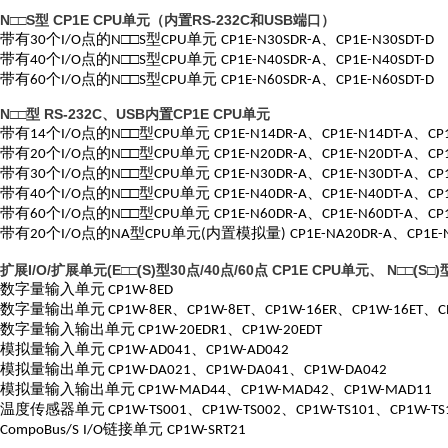
N□□S
CP1E CPU
RS-232C
USB
型
单元（内置
和
端口）
带有
个
点的
□□
型
单元
、
30
I
/O
N
S
CPU
CP1E-N30SDR-A
CP1E-N30SDT-D
带有
个
点的
□□
型
单元
、
4
0
I
/O
N
S
CPU
CP1E-N
4
0SDR-A
CP1E-N
4
0SDT-D
带有
个
点的
□□
型
单元
、
6
0
I
/O
N
S
CPU
CP1E-N
6
0SDR-A
CP1E-N
6
0SDT-D
N□□
RS-232C
USB
CP1E CPU
型
、
内置
单元
带有
个
点的
□□型
单元
、
、
14
I/O
N
CPU
CP1E-N14DR-A
CP1E-N14DT-A
CP
带有
个
点的
□□型
单元
、
、
20
I/O
N
CPU
CP1E-N
20
DR-A
CP1E-N
20
DT-A
CP
带有
个
点的
□□型
单元
、
、
30
I/O
N
CPU
CP1E-N
30
DR-A
CP1E-N
30
DT-A
CP
带有
个
点的
□□型
单元
、
、
40
I/O
N
CPU
CP1E-N
40
DR-A
CP1E-N
40
DT-A
CP
带有
个
点的
□□型
单元
、
、
60
I/O
N
CPU
CP1E-N
60
DR-A
CP1E-N
60
DT-A
CP
带有
个
点的
型
单元
内置模拟量
、
20
I/O
NA
CPU
(
)
CP1E-NA20DR-A
CP1E-
I/O/
(E□□(S)
30
/40
/60
CP1E CPU
N□□(S□)
扩展
扩展单元
型
点
点
点
单元、
数字量输入单元
CP1W-8ED
数字量输出单元
、
、
、
、
CP1W-8ER
CP1W-8ET
CP1W-16ER
CP1W-16ET
C
数字量输入输出单元
、
CP1W-20EDR1
CP1W-20EDT
模拟量输入单元
、
CP1W-AD041
CP1W-AD042
模拟量输出单元
、
、
CP1W-DA021
CP1W-DA041
CP1W-DA042
模拟量输入输出单元
、
、
CP1W-MAD44
CP1W-MAD42
CP1W-MAD11
温度传感器单元
、
、
、
CP1W-TS001
CP1W-TS002
CP1W-TS101
CP1W-TS
链接单元
CompoBus/S
I/O
CP1W-SRT21