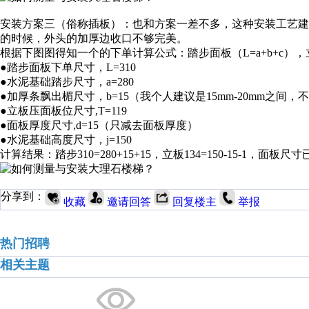
安装方案三（俗称插板）：也和方案一差不多，这种安装工艺
的时候，外头的加厚边收口不够完美。
根据下图图得知一个的下单计算公式：踏步面板（L=a+b+c），立板
●踏步面板下单尺寸，L=310
●水泥基础踏步尺寸，a=280
●加厚条飘出楣尺寸，b=15（我个人建议是15mm-20mm之间，
●立板压面板位尺寸,T=119
●面板厚度尺寸,d=15（只减去面板厚度）
●水泥基础高度尺寸，j=150
计算结果：踏步310=280+15+15，立板134=150-15-1，面板
分享到：
收藏
邀请回答
回复楼主
举报
热门招聘
相关主题