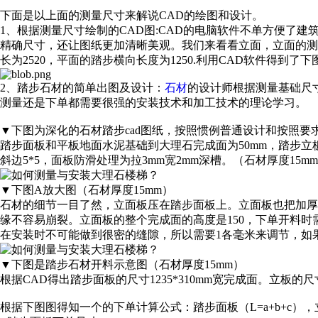
下面是以上面的测量尺寸来解说CAD的绘图和设计。
1、根据测量尺寸绘制的CAD图:CAD的电脑软件不单方便了建
精确尺寸，还让图纸更加清晰美观。我们来看看立面，立面的测量的总
长为2520，平面的踏步横向长度为1250.利用CAD软件得到了
2、踏步石材的简单出图及设计：
石材
的设计师根据测量基础尺
测量还是下单都需要很强的安装技术和加工技术的理论学习。
▼下图为深化的石材踏步cad图纸，按照惯例普通设计和按照要
踏步面板和平板地面水泥基础到大理石完成面为50mm，踏步立板
斜边5*5，面板防滑处理为拉3mm宽2mm深槽。（石材厚度15
▼下图A放大图（石材厚度15mm）
石材的细节一目了然，立面板压在踏步面板上。立面板也把加厚
缘不容易崩裂。立面板的整个完成面的高度是150，下单开料时需要
在安装时不可能做到很密的缝隙，所以需要1各毫米来调节，如果
▼下图是踏步石材开料示意图（石材厚度15mm）
根据CAD得出踏步面板的尺寸1235*310mm宽完成面。立板的尺寸是1
根据下图图得知一个的下单计算公式：踏步面板（L=a+b+c），立板