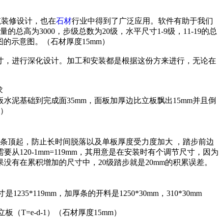
筑装修设计，也在
石材
行业中得到了广泛应用。软件有助于我们
高为3000，步级总数为20级，水平尺寸1-9级，11-19的总
下图的示意图。（石材厚度15mm）
寸，进行深化设计。加工和安装都是根据这份方来进行，无论在
求
水泥基础到完成面35mm，面板加厚边比立板飘出15mm并且倒
mm）
条顶起，防止长时间脱落以及单板厚度受力度加大 ，踏步前边
从120-1mm=119mm，其用意是在安装时有个调节尺寸，因为
没有在累积增加的尺寸中，20级踏步就是20mm的积累误差。
235*119mm，加厚条的开料是1250*30mm，310*30mm
（T=e-d-1）（石材厚度15mm）