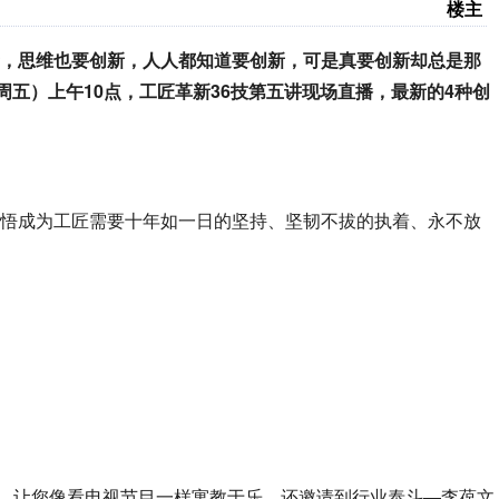
楼主
新，思维也要创新，人人都知道要创新，可是真要创新却总是那
周五）上午10点，工匠革新36技第五讲现场直播，最新的4种创
领悟成为工匠需要十年如一日的坚持、坚韧不拔的执着、永不放
技，让您像看电视节目一样寓教于乐，还邀请到行业泰斗—李葆文