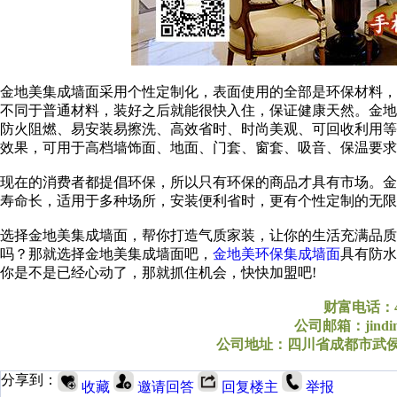
金地美集成墙面采用个性定制化，表面使用的全部是环保材料
不同于普通材料，装好之后就能很快入住，保证健康天然。金
防火阻燃、易安装易擦洗、高效省时、时尚美观、可回收利用
效果，可用于高档墙饰面、地面、门套、窗套、吸音、保
现在的消费者都提倡环保，所以只有环保的商品才具有市场。
寿命长，适用于多种场所，安装便利省时，更有个性定制
选择金地美集成墙面，帮你打造气质家装，让你的生活充满品质
吗？那就选择金地美集成墙面吧，
金地美环保集成墙面
具有防水
你是不是已经心动了，那就抓住机会，快快加盟吧!
财富电话：400
公司邮箱：jindime
公司地址：四川省成都市武侯
分享到：
收藏
邀请回答
回复楼主
举报