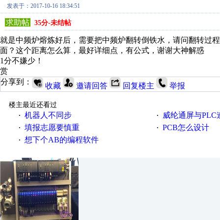
发表于：2017-10-16 18:34:51
求助帖
35分-未结帖
就是中频炉熔炼好后，需要把中频炉翻转倒铁水，请问翻转过
面？这个距离怎么算，最好详细点，有公式，谢谢大神解惑
1分不嫌少！
赏
分享到：
收藏
邀请回答
回复楼主
举报
楼主最近还看过
机器人不同步
威纶通屏与PL
·
·
填报志愿要慎重
PCB怎么设计
·
·
想下个AB的编程软件
·