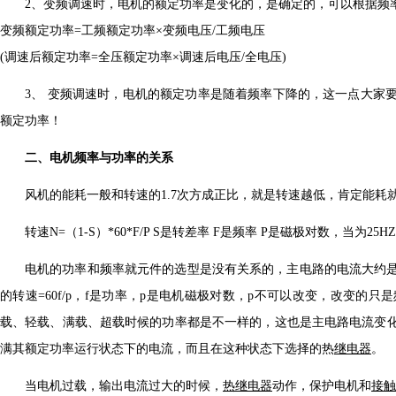
2、变频调速时，电机的额定功率是变化的，是确定的，可以根据频
变频额定功率=工频额定功率×变频电压/工频电压
(调速后额定功率=全压额定功率×调速后电压/全电压)
3、 变频调速时，电机的额定功率是随着频率下降的，这一点大家
额定功率！
二、电机频率与功率的关系
风机的能耗一般和转速的1.7次方成正比，就是转速越低，肯定能耗
转速N=（1-S）*60*F/P S是转差率 F是频率 P是磁极对数，当为
电机的功率和频率就元件的选型是没有关系的，主电路的电流大约是
的转速=60f/p，f是功率，p是电机磁极对数，p不可以改变，改变
载、轻载、满载、超载时候的功率都是不一样的，这也是主电路电流变
满其额定功率运行状态下的电流，而且在这种状态下选择的热
继电器
。
当电机过载，输出电流过大的时候，
热继电器
动作，保护电机和
接触