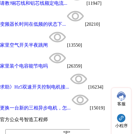
请教!铜芯线和铝芯线额定电流...
[11947]
变频器长时间在低频的状态下...
[20210]
家里空气开关半夜跳闸
[13550]
家里装个电容能节电吗
[26359]
求助》Hz5双速开关控制电机接...
[16234]
客服
更换一台新的三相异步电机，怎...
[15019]
官方公众号
智造工程师
小程序