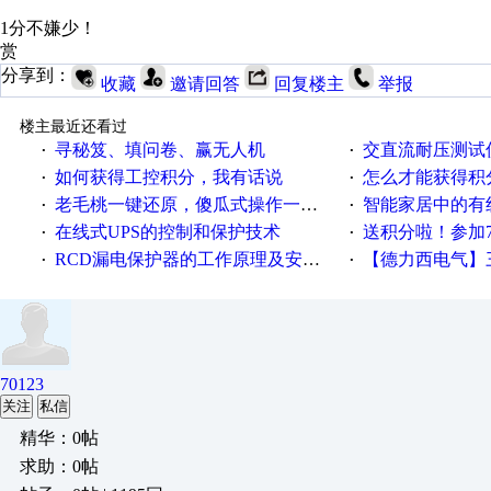
1分不嫌少！
赏
分享到：
收藏
邀请回答
回复楼主
举报
楼主最近还看过
寻秘笈、填问卷、赢无人机
交直流耐压测试
·
·
如何获得工控积分，我有话说
怎么才能获得积
·
·
老毛桃一键还原，傻瓜式操作一键轻松备份还原；程序为向导式安装，一键即可实现自动备份或还原系统。
智能家居中的有
·
·
在线式UPS的控制和保护技术
送积分啦！参加7月6日
·
·
RCD漏电保护器的工作原理及安装要点
【德力西电气】三
·
·
70123
关注
私信
精华：0帖
求助：0帖