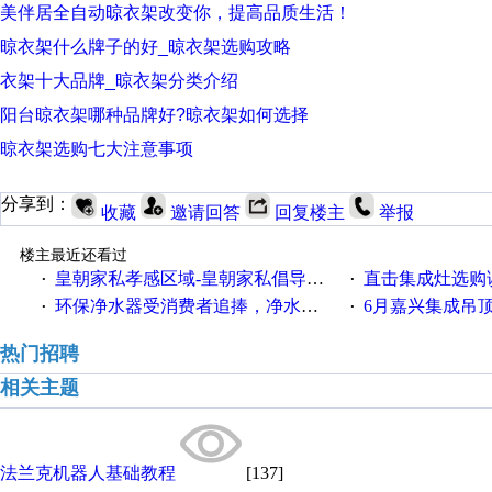
美伴居全自动晾衣架改变你，提高品质生活！
晾衣架什么牌子的好_晾衣架选购攻略
衣架十大品牌_晾衣架分类介绍
阳台晾衣架哪种品牌好?晾衣架如何选择
晾衣架选购七大注意事项
分享到：
收藏
邀请回答
回复楼主
举报
楼主最近还看过
皇朝家私孝感区域-皇朝家私倡导“三厅文化”
直击集成灶选购误区！这些
·
·
环保净水器受消费者追捧，净水器行业成最大赢家
6月嘉兴集成吊顶展将
·
·
热门招聘
相关主题
法兰克机器人基础教程
[137]