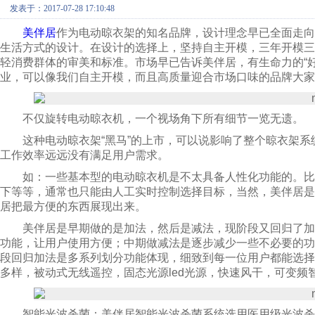
发表于：2017-07-28 17:10:48
美伴居
作为电动晾衣架的知名品牌，设计理念早已全面走向
生活方式的设计。在设计的选择上，坚持自主开模，三年开模
轻消费群体的审美和标准。市场早已告诉美伴居，有生命力的“
业，可以像我们自主开模，而且高质量迎合市场口味的品牌大家
不仅旋转电动晾衣机，一个视场角下所有细节一览无遗。
这种电动晾衣架“黑马”的上市，可以说影响了整个晾衣架系
工作效率远远没有满足用户需求。
如：一些基本型的电动晾衣机是不太具备人性化功能的。比
下等等，通常也只能由人工实时控制选择目标，当然，美伴居
居把最方便的东西展现出来。
美伴居是早期做的是加法，然后是减法，现阶段又回归了加
功能，让用户使用方便；中期做减法是逐步减少一些不必要的
段回归加法是多系列划分功能体现，细致到每一位用户都能选
多样，被动式无线遥控，固态光源led光源，快速风干，可变
智能光波杀菌：美伴居智能光波杀菌系统选用医用级光波杀