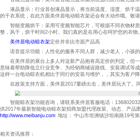
液晶显示：行业首创液晶显示，将当前温度、湿度、烘干温
的干衣系统，在此方面美伴居电动晾衣架还会有大动作哦。敬请
智能变频烘干：采用可变频智能芯片，可根据不同衣物材质
整，风干，烘干时间2小时。我们真的是在用心在呵护您的衣物
美伴居电动晾衣架
定价并非比市面产品高
语音提示功能：人性化的服务不同人群，减少老人，小孩的
在美伴居的展台上多人对这新产品抱有高定价的判定，但一
意味着帮助降低立行业竞争、为经销商铺设路线、安装调试等
这样一台电动晾衣机相比于同行的安装与维护，，其实为客户降
在政策支持方面，美伴居2017重磅出击，美伴居玩大了。
智能晾衣架功能咨询，请联系美伴居客服电话：13680203299（
供2017年最新智能电动晾衣架招商加盟代理政策、动态、产
http://www.meibanju.com
地址： 中山市坦洲镇沙坦南路19号
相关资讯推荐：