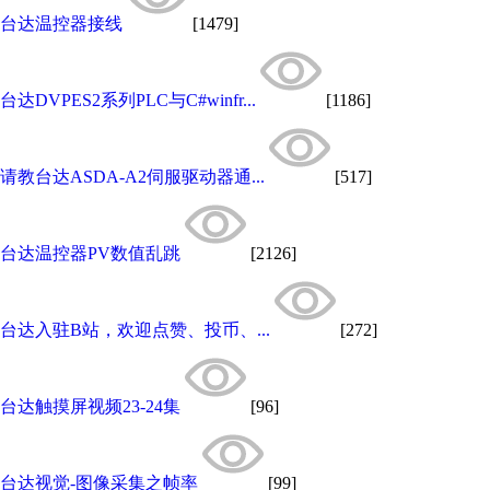
台达温控器接线
[1479]
台达DVPES2系列PLC与C#winfr...
[1186]
请教台达ASDA-A2伺服驱动器通...
[517]
台达温控器PV数值乱跳
[2126]
台达入驻B站，欢迎点赞、投币、...
[272]
台达触摸屏视频23-24集
[96]
台达视觉-图像采集之帧率
[99]