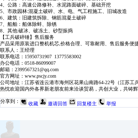
4、公路：高速公路修补、水泥路面破碎、基础开挖
5、市政园林:混凝土破碎、水、电、气工程施工、旧城改造
6、建筑：旧建筑拆除、钢筋混凝土破碎
7、船舶：船体除蚌、除锈
8、其他:破冰、破冻土、砂型振捣
【工兵破碎锤】售后服务
产品采用原装进口整机机芯,价格合理、可靠耐用、售后服务便
联系人：王经理
联系电话：15950731907 13775583002
办公电话：0518-86099007
邮箱：2399567321@qq.com
官方网址：www.pscjy.com
公司地址：江苏省连云港市海州区花果山南路64-22号（江苏工
热忱欢迎国内外各界新老朋友前来洽谈贸易，共创大业，共铸辉
分享到：
收藏
邀请回答
回复楼主
举报