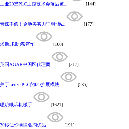
工业2025PLC工控技术会落后被...
[144]
青睐不假！金地美实力证明“易...
[177]
求助,求助!帮帮忙
[160]
英国AGAR中国区代理商
[317]
关于Lenze PLC的I/O扩展模块
[535]
嗯哦哦哦机械手
[1621]
30秒让你读懂名淘优品
[191]