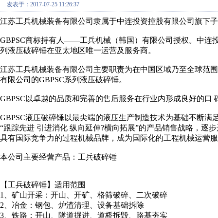
发表于：2017-07-25 11:26:37
江苏工兵机械装备有限公司隶属于中连投资控股有限公司旗下子公
GBPSC商标持有人——工兵机械（韩国）有限公司授权。中连投
列液压破碎锤在亚太地区唯一运营及服务商。
江苏工兵机械装备有限公司主要职责为在中国区域乃至全球范围
有限公司的GBPSC系列液压破碎锤。
GBPSC以卓越的品质和完善的售后服务在行业内形成良好的口
GBPSC液压破碎锤以最尖端的液压生产制造技术为基础不断满
“跟踪先进 引进消化 纵向延伸?横向拓展”的产品销售战略，逐
具有国际竞争力的过程机械品牌，成为国际化的工程机械运营服
本公司主要经营产品：工兵破碎锤
【工兵破碎锤】适用范围
1、矿山开采：开山、开矿、格筛破碎、二次破碎
2、冶金：钢包、炉渣清理、设备基础拆除
3、铁路：开山、隧道掘进、道桥拆毁、路基夯实