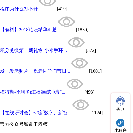
程序为什么打不开
[419]
【有料】2018论坛精华汇总
[1830]
积分兑换第二期礼物-小米手环...
[372]
发一发老照片，祝老同学们节日...
[1001]
梅特勒-托利多pH校准缓冲液“...
[493]
客服
【在线研讨会】6.9新数字、新智...
[1124]
官方公众号
智造工程师
小程序