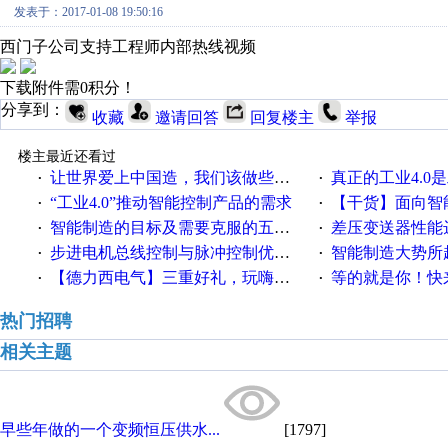
发表于：2017-01-08 19:50:16
西门子公司支持工程师内部热线视频
下载附件需0积分！
分享到：
收藏
邀请回答
回复楼主
举报
楼主最近还看过
让世界爱上中国造，我们该做些什么
真正的工业4.0是
·
·
“工业4.0”推动智能控制产品的需求
【干货】面向智
·
·
智能制造的目标及需要克服的五个障碍
差压变送器性能达
·
·
步进电机总线控制与脉冲控制优缺点
智能制造大势所趋
·
·
【德力西电气】三重好礼，玩嗨夏日！
等的就是你！快来领
·
·
热门招聘
相关主题
早些年做的一个变频恒压供水...
[1797]