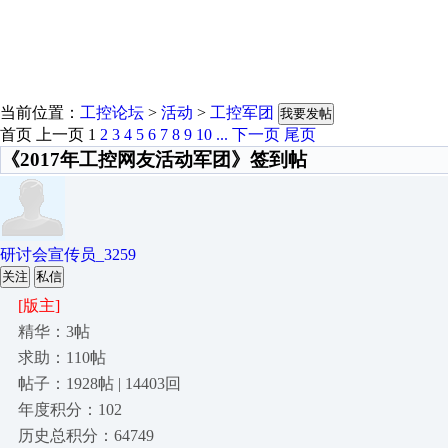
当前位置：
工控论坛
>
活动
>
工控军团
我要发帖
首页
上一页
1
2
3
4
5
6
7
8
9
10
...
下一页
尾页
《2017年工控网友活动军团》签到帖
研讨会宣传员_3259
关注
私信
[版主]
精华：3帖
求助：110帖
帖子：1928帖 | 14403回
年度积分：102
历史总积分：64749