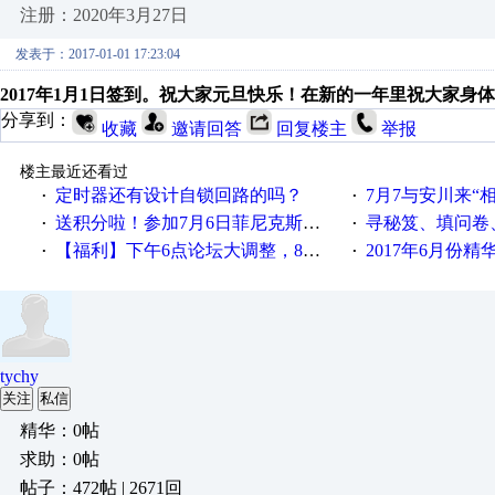
注册：2020年3月27日
发表于：2017-01-01 17:23:04
2017年1月1日签到。祝大家元旦快乐！在新的一年里祝大家身
分享到：
收藏
邀请回答
回复楼主
举报
楼主最近还看过
定时器还有设计自锁回路的吗？
7月7与安川来“
·
·
送积分啦！参加7月6日菲尼克斯在线研讨会即得
寻秘笈、填问卷
·
·
【福利】下午6点论坛大调整，8点服务器内存升级
2017年6月份
·
·
tychy
关注
私信
精华：0帖
求助：0帖
帖子：472帖 | 2671回