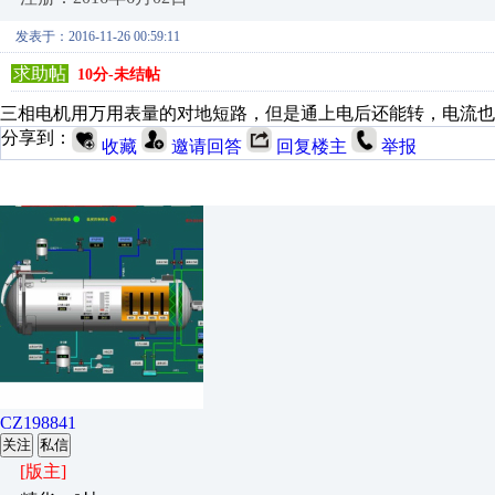
发表于：2016-11-26 00:59:11
求助帖
10分-未结帖
三相电机用万用表量的对地短路，但是通上电后还能转，电流也
分享到：
收藏
邀请回答
回复楼主
举报
CZ198841
关注
私信
[版主]