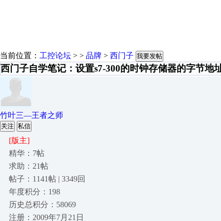
当前位置：
工控论坛
> >
品牌
>
西门子
我要发帖
西门子自学笔记：设置s7-300的时钟存储器的字节地
竹叶三—王者之师
关注
私信
[版主]
精华：7帖
求助：21帖
帖子：1141帖 | 3349回
年度积分：198
历史总积分：58069
注册：2009年7月21日