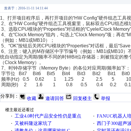
发表于：2016-11-11 14:11:44
1、打开项目程序后，再打开项目的“HW Config”硬件组态工具
2、在“HW Config”硬件组态工具视窗里，鼠标双击CPU组态模块，
3、选取CPU模块的“Properties”对话框的“Cyele/Clock Memo
4、在“Clock Memory”组内，勾选上“Clock Memory”项
（例如：MB1或MB10）；
5、“OK”按钮后关闭CPU模块的“Properties”对话框，最后“Save 
6、注意：键入的M存储区中字节编号（例如：MB1或MB10）
统自动指定为周期/频率不同的时钟Bit位存储器；则被指定的整个存
（Clock Memory）。
7、时钟存储字节（Memory Byte）的各位对应周期/频率如下：
字节位 Bit7 Bit6 Bit5 Bit4 Bit3 Bit2 Bit1 Bit
频率(Hz) 0.5 0.62 1 1.25 2 2.5 5 1
周期(秒) 2 1.6 1 0.8 0.5 0.4 0.2 0.1
分享到：
收藏
邀请回答
回复楼主
举报
楼主最近还看过
工业4.0时代产品安全性仍是重点
FANUC机器人
·
·
又被科隆这家坑了
西门子300超声波焊
·
·
请教各位：这是哪家的PLC
定时器还有设计
·
·