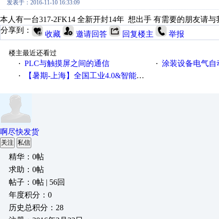
发表于：2016-11-10 16:33:09
本人有一台317-2FK14 全新开封14年 想出手 有需要的朋友请
分享到：
收藏
邀请回答
回复楼主
举报
楼主最近还看过
PLC与触摸屏之间的通信
涂装设备电气自
·
·
【暑期-上海】全国工业4.0&智能制造高级培训班通知！
·
啊尽快发货
关注
私信
精华：0帖
求助：0帖
帖子：0帖 | 56回
年度积分：0
历史总积分：28