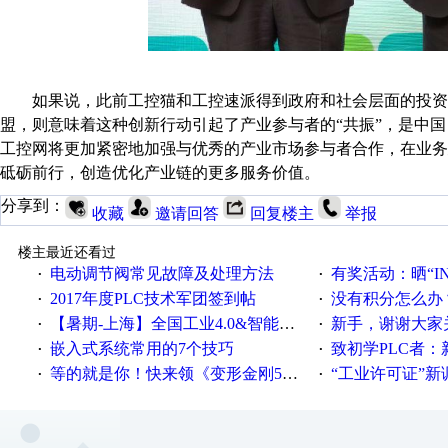
如果说，此前工控猫和工控速派得到政府和社会层面的投资
盟，则意味着这种创新行动引起了产业参与者的“共振”，是中国
工控网将更加紧密地加强与优秀的产业市场参与者合作，在业务
砥砺前行，创造优化产业链的更多服务价值。
分享到：
收藏
邀请回答
回复楼主
举报
楼主最近还看过
电动调节阀常见故障及处理方法
有奖活动：晒“IN
·
·
2017年度PLC技术军团签到帖
没有积分怎么办
·
·
【暑期-上海】全国工业4.0&智能制造高级培训班通知！
新手，谢谢大家
·
·
嵌入式系统常用的7个技巧
致初学PLC者：新人学
·
·
等的就是你！快来领《变形金刚5》观影券
“工业许可证”新调整：水文仪器
·
·