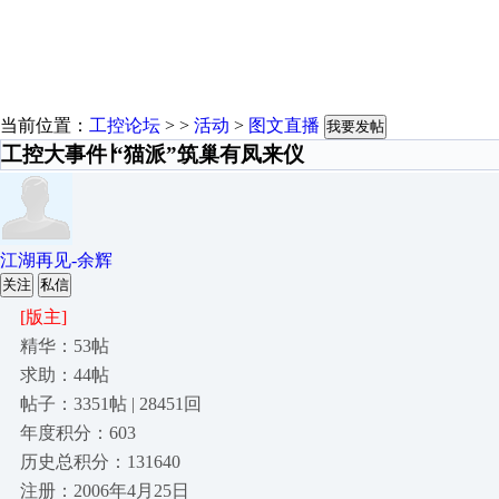
当前位置：
工控论坛
> >
活动
>
图文直播
我要发帖
工控大事件∣“猫派”筑巢有凤来仪
江湖再见-余辉
关注
私信
[版主]
精华：53帖
求助：44帖
帖子：3351帖 | 28451回
年度积分：603
历史总积分：131640
注册：2006年4月25日