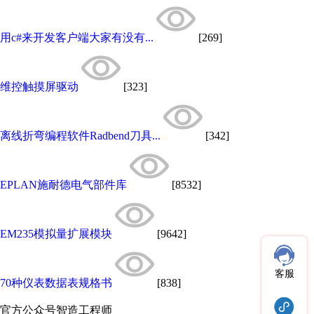
用c#来开发客户端大家有没有...
[269]
维控触摸屏驱动
[323]
离线折弯编程软件Radbend刀具...
[342]
EPLAN施耐德电气部件库
[8532]
EM235模拟量扩展模块
[9642]
客服
70种仪表数据表规格书
[838]
官方公众号
智造工程师