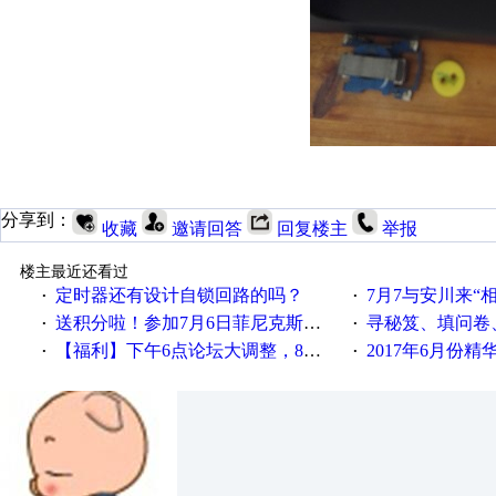
分享到：
收藏
邀请回答
回复楼主
举报
楼主最近还看过
定时器还有设计自锁回路的吗？
7月7与安川来“
·
·
送积分啦！参加7月6日菲尼克斯在线研讨会即得
寻秘笈、填问卷
·
·
【福利】下午6点论坛大调整，8点服务器内存升级
2017年6月份
·
·