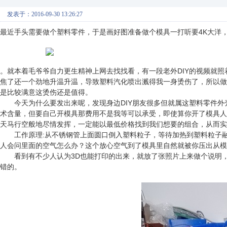
发表于：2016-09-30 13:26:27
最近手头需要做个塑料零件，于是画好图准备做个模具一打听要4K大洋
。就本着毛爷爷自力更生精神上网去找找看，有一段老外DIY的视频就
焦了还一个劲地升温升温，导致塑料汽化喷出溅得我一身烫伤了，所以做
是比较满意这烫伤还是值得。
今天为什么要发出来呢，发现身边DIY朋友很多但就属这塑料零件外壳
术含量，但要自己开模具那费用不是我等可以承受，即使算你开了模具人
天马行空般地尽情发挥，一定能以最低价格找到我们想要的组合，从而实
工作原理:从不锈钢管上面圆口倒入塑料粒子，等待加热到塑料粒子融
人会问里面的空气怎么办？这个放心空气到了模具里自然就被你压出从模
看到有不少人认为3D也能打印的出来，就放了张照片上来做个说明，3
错的。