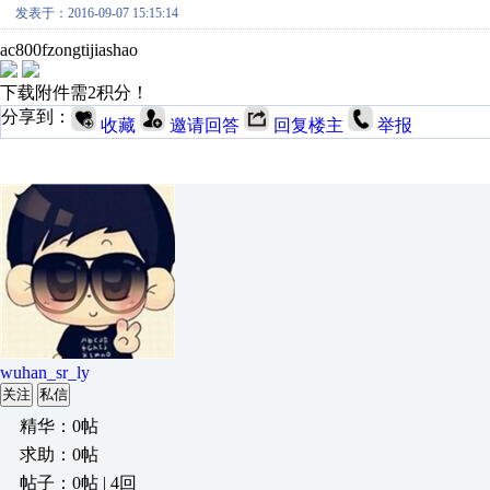
发表于：2016-09-07 15:15:14
ac800fzongtijiashao
下载附件需2积分！
分享到：
收藏
邀请回答
回复楼主
举报
wuhan_sr_ly
关注
私信
精华：0帖
求助：0帖
帖子：0帖 | 4回