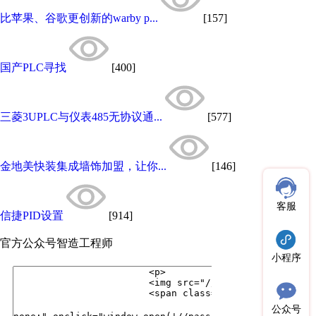
比苹果、谷歌更创新的warby p...
[157]
国产PLC寻找
[400]
三菱3UPLC与仪表485无协议通...
[577]
金地美快装集成墙饰加盟，让你...
[146]
客服
信捷PID设置
[914]
官方公众号
智造工程师
小程序
公众号