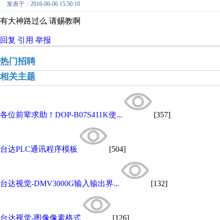
发表于：2016-06-06 15:50:10
有大神路过么 请赐教啊
回复
引用
举报
热门招聘
相关主题
各位前辈求助！DOP-B07S411K使...
[357]
台达PLC通讯程序模板
[504]
台达视觉-DMV3000G输入输出界...
[132]
台达视觉-图像像素格式
[126]