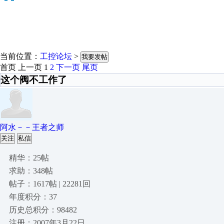
当前位置：
工控论坛
>
我要发帖
首页
上一页
1
2
下一页
尾页
这个阀不工作了
阿水－－王者之师
关注
私信
精华：25帖
求助：348帖
帖子：1617帖 | 22281回
年度积分：37
历史总积分：98482
注册：2007年3月22日