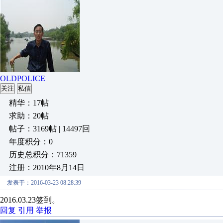
OLDPOLICE
关注
私信
精华：17帖
求助：20帖
帖子：3169帖 | 14497回
年度积分：0
历史总积分：71359
注册：2010年8月14日
发表于：2016-03-23 08:28:39
2016.03.23签到。
回复
引用
举报