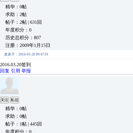
精华：0帖
求助：2帖
帖子：2帖 | 631回
年度积分：0
历史总积分：807
注册：2009年1月15日
发表于：2016-03-20 09:47:01
2016.03.20签到
回复
引用
举报
关注
私信
精华：0帖
求助：0帖
帖子：1帖 | 445回
年度积分：0