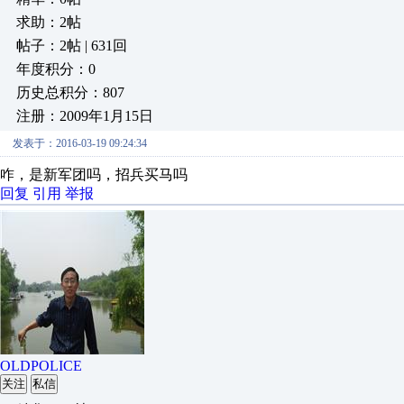
求助：2帖
帖子：2帖 | 631回
年度积分：0
历史总积分：807
注册：2009年1月15日
发表于：2016-03-19 09:24:34
咋，是新军团吗，招兵买马吗
回复
引用
举报
OLDPOLICE
关注
私信