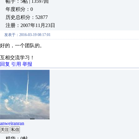
帖子：5帖 | 13597回
年度积分：0
历史总积分：52877
注册：2007年11月23日
发表于：2016-03-19 08:17:01
好的，一个团队的。
互相交流学习！
回复
引用
举报
anweiranran
关注
私信
精华：0帖