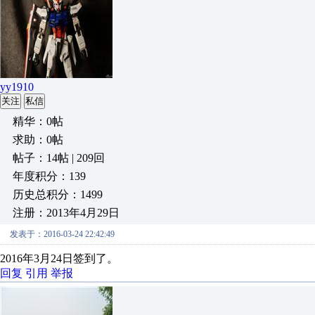
yy1910
关注
私信
精华：0帖
求助：0帖
帖子：14帖 | 209回
年度积分：139
历史总积分：1499
注册：2013年4月29日
发表于：2016-03-24 22:42:49
2016年3月24日签到了。
回复
引用
举报