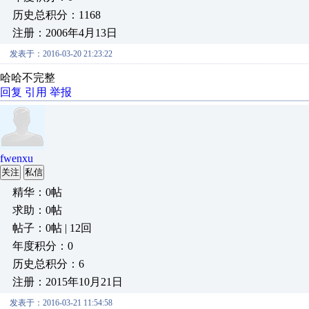
历史总积分：1168
注册：2006年4月13日
发表于：2016-03-20 21:23:22
哈哈不完整
回复
引用
举报
fwenxu
关注
私信
精华：0帖
求助：0帖
帖子：0帖 | 12回
年度积分：0
历史总积分：6
注册：2015年10月21日
发表于：2016-03-21 11:54:58