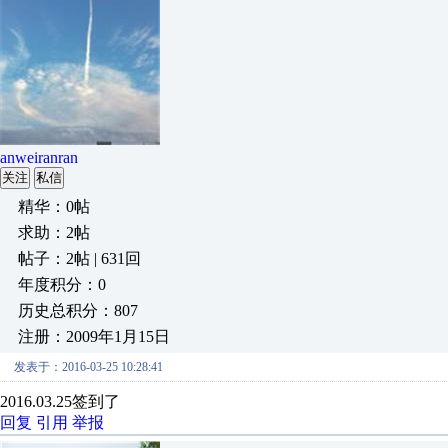
anweiranran
关注
私信
精华：0帖
求助：2帖
帖子：2帖 | 631回
年度积分：0
历史总积分：807
注册：2009年1月15日
发表于：2016-03-25 10:28:41
2016.03.25签到了
回复
引用
举报