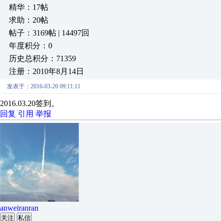
精华：17帖
求助：20帖
帖子：3169帖 | 14497回
年度积分：0
历史总积分：71359
注册：2010年8月14日
发表于：2016-03-20 09:11:11
2016.03.20签到。
回复
引用
举报
anweiranran
关注
私信