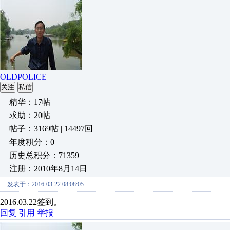
OLDPOLICE
关注
私信
精华：17帖
求助：20帖
帖子：3169帖 | 14497回
年度积分：0
历史总积分：71359
注册：2010年8月14日
发表于：2016-03-22 08:08:05
2016.03.22签到。
回复
引用
举报