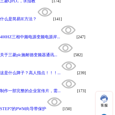
三菱QPLC，求指教
[174]
什么是简易IE方法？
[141]
400HZ三相中频电源变频电源岸...
[247]
关于三菱plc施耐德变频器通讯...
[582]
这是什么牌子？高人指点！！！...
[239]
制作一部完整的企业宣传片，需...
[173]
客服
STEP7的PWM向导带保护
[150]