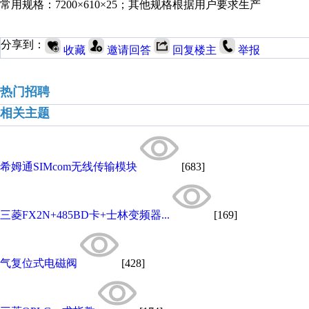
常用规格：7200×610×25；其他规格根据用户要求生产
分享到：
收藏
邀请回答
回复楼主
举报
热门招聘
相关主题
希姆通SIMcom无线传输模块
[683]
三菱FX2N+485BD卡+士林变频器...
[169]
气复位式电磁阀
[428]