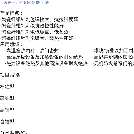
发表于：2016-03-18 09:56:59
产品特点：
·陶瓷纤维针刺毯弹性大、抗拉强度高
·陶瓷纤维针刺毯抗侵蚀性能好
·陶瓷纤维针刺毯低容重、低蓄热
·陶瓷纤维针刺毯吸音、隔热性能好
应用领域：
·高温窑炉内衬、炉门密封 ·模块/折叠块加工材
·高温反应设备及加热设备的耐火绝热 ·高温窑炉砌体膨胀
·热力设备绝热及其他高温设备耐火绝热 ·无机防火卷帘门的
项目\品名
标准型
高纯型
高铝型
含锆型
分类温度(℃)