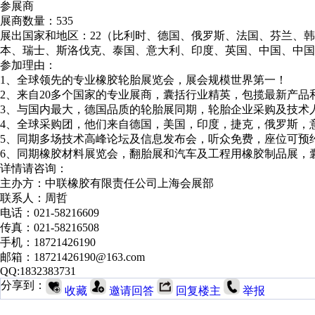
参展商
展商数量：535
展出国家和地区：22（比利时、德国、俄罗斯、法国、芬兰、
本、瑞士、斯洛伐克、泰国、意大利、印度、英国、中国、中国
参加理由：
1、全球领先的专业橡胶轮胎展览会，展会规模世界第一！
2、来自20多个国家的专业展商，囊括行业精英，包揽最新产品
3、与国内最大，德国品质的轮胎展同期，轮胎企业采购及技术
4、全球采购团，他们来自德国，美国，印度，捷克，俄罗斯，
5、同期多场技术高峰论坛及信息发布会，听众免费，座位可预
6、同期橡胶材料展览会，翻胎展和汽车及工程用橡胶制品展，
详情请咨询：
主办方：中联橡胶有限责任公司上海会展部
联系人：周哲
电话：021-58216609
传真：021-58216508
手机：18721426190
邮箱：18721426190@163.com
QQ:1832383731
分享到：
收藏
邀请回答
回复楼主
举报