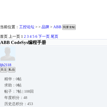
当前位置：
工控论坛
> >
品牌
>
ABB
我要发帖
首页
上一页
1
2
3
4
5
6
下一页
尾页
ABB CodeSys编程手册
ljh2118
关注
私信
精华：0帖
求助：0帖
帖子：7帖 | 108回
年度积分：48
历史总积分：453