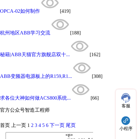
OPCA-02如何制作
[419]
杭州地区ABB学习交流
[188]
秘籍|ABB天猫官方旗舰店双十...
[162]
ABB变频器电源板上的R159,R1...
[308]
求各位大神如何做ACS800系统...
[66]
客服
官方公众号
智造工程师
首页
上一页
1
2
3
4
5
6
下一页
尾页
小程序