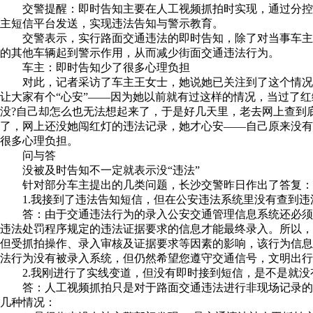
交警提醒：即时告知主要在人工视频抓拍时实现，通过分控
主短信平台发送，实现违法告知与警示教育。
交警表示，实行路面交通违法的即时告知，除了对当事车主
的其他车辆起到警示作用，从而减少街面交通违法行为。
车主：即时告知少了很多心理负担
对此，记者采访了车主王女士，她说她已关注到了这个情况
让大家有个“心安”——因为她以前就有过这样的情况，当过了
没?自己却怎么也无法想起来了，于是好几天里，老去网上查到
了，网上还没她闯红灯的违法记录，她才心安——自己原来没
很多心理负担。
问与答
没被及时告知不一定就表示没“违法”
针对部分车主提出的几类问题，长沙交警昨日作出了答复：
1.我接到了违法告知短信，但在公安违法系统里没有查到违
答：由于交通违法行为的录入公安交通管理信息系统还必须
违法处罚程序规定的违法证据要求的信息才能最终录入。所以
但受抓拍操作、录入审核及证据要求等因素的影响，该行为信
法行为没有被录入系统，但仍然希望您遵守交通信号，文明出行
2.我刚进行了实线变道，但没有即时接到短信，是不是就没
答：人工视频抓拍只是对于路面交通违法进行非现场记录的
几种情况：