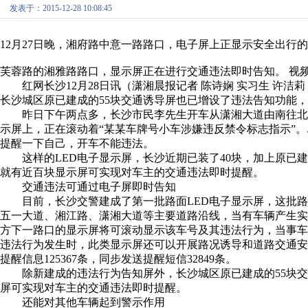
发表于：2015-12-28 10:08:45
12月27日晚，湘府路中意一路路口，电子屏上正显示安全出行的
芙蓉路的湘雅路路口，显示屏正在进行交通违法即时告知。 视
红网长沙12月28日讯（潇湘晨报记者 陈诗娴 实习生 许洁莉
长沙城区原已建成的55块交通诱导屏也已增设了违法告知功能
昨日下午两点多，长沙市民李先生开车从潇湘大道由南往北经
示屏上，正在滚动着“某某车牌号小车涉嫌违反禁令标志指示”
提醒一下自己，开车不能违法。
这样的LED电子显示屏，长沙近期已装了40块，加上原已建
就有近百块显示屏可实现对车主的交通违法即时提醒。
交通违法可通过电子屏即时告知
目前，长沙交警建成了第一批路面LED电子显示屏，这批路
五一大道、湘江路、潇湘大道等主要道路沿线，当有车辆产生
方下一路口的显示屏将可滚动显示该车号及其违法行为，当事
违法行为发生时，此类显示屏还可以开展路况诱导和道路交通安全
提醒信息125367条，同步发送提醒短信32849条。
除新建成的违法行为告知屏外，长沙城区原已建成的55块交
屏可实现对车主的交通违法即时提醒。
还能对其他车辆起到警示作用