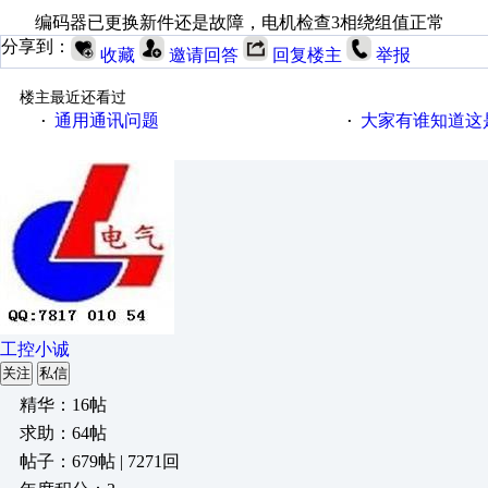
编码器已更换新件还是故障，电机检查3相绕组值正常
分享到：
收藏
邀请回答
回复楼主
举报
楼主最近还看过
通用通讯问题
大家有谁知道这
·
·
工控小诚
关注
私信
精华：16帖
求助：64帖
帖子：679帖 | 7271回