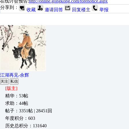
在线讨会预告:
http://online.gongkong.com/forenotice.aspx
分享到：
收藏
邀请回答
回复楼主
举报
江湖再见-余辉
关注
私信
[版主]
精华：53帖
求助：44帖
帖子：3351帖 | 28451回
年度积分：603
历史总积分：131640