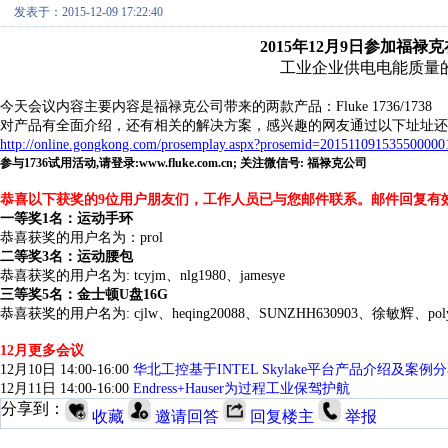
发表于：2015-12-09 17:22:40
2015年12月9日参加福
工业企业供电电能质量
今天会议内容主要内容是福禄克公司带来的两款产品：Fluke 1736/1738
对产品有全面介绍，还有相关的解决方案，感兴趣的网友通过以下址址还
http://online.gongkong.com/prosemplay.aspx?prosemid=201511091535500000
参与1736试用活动,请登录:www.fluke.com.cn; 关注微信号: 福禄克公司
恭喜以下获奖的9位用户朋友们，工作人员已与您邮件联系。邮件回复有
一等奖1名：运动手环
恭喜获奖的用户名为：prol
二等奖3名：运动腰包
恭喜获奖的用户名为: tcyjm、nlg1980、jamesye
三等奖5名：金士顿U盘16G
恭喜获奖的用户名为: cjlw、heqing20088、SUNZHH630903、徐敏辉、pol
12月更多会议
12月10日 14:00-16:00
华北工控基于INTEL Skylake平台产品介绍及案例
12月11日 14:00-16:00
Endress+Hauser为过程工业保驾护航
分享到：
收藏
邀请回答
回复楼主
举报