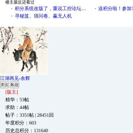
楼主最近还看过
积分系统改版了，重说工控论坛积分那点事儿……
送积分啦！参加7月6日
·
·
寻秘笈、填问卷、赢无人机
·
江湖再见-余辉
关注
私信
[版主]
精华：53帖
求助：44帖
帖子：3351帖 | 28451回
年度积分：603
历史总积分：131640