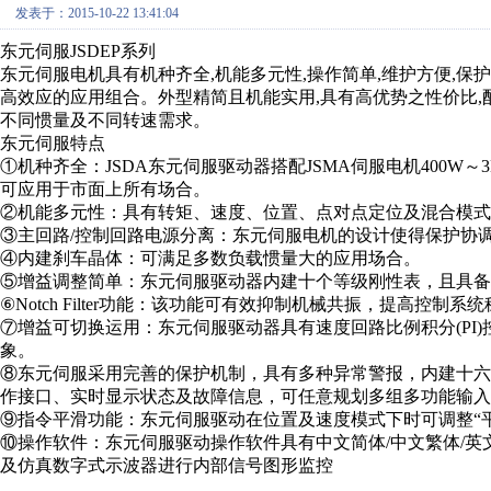
发表于：2015-10-22 13:41:04
东元伺服JSDEP系列
东元伺服电机具有机种齐全,机能多元性,操作简单,维护方便,
高效应的应用组合。外型精简且机能实用,具有高优势之性价比,配合2
不同惯量及不同转速需求。
东元伺服特点
①机种齐全：JSDA东元伺服驱动器搭配JSMA伺服电机400W～3K
可应用于市面上所有场合。
②机能多元性：具有转矩、速度、位置、点对点定位及混合模式
③主回路/控制回路电源分离：东元伺服电机的设计使得保护协
④内建刹车晶体：可满足多数负载惯量大的应用场合。
⑤增益调整简单：东元伺服驱动器内建十个等级刚性表，且具备在线(On-
⑥Notch Filter功能：该功能可有效抑制机械共振，提高控制系
⑦增益可切换运用：东元伺服驱动器具有速度回路比例积分(PI)
象。
⑧东元伺服采用完善的保护机制，具有多种异常警报，内建十
作接口、实时显示状态及故障信息，可任意规划多组多功能输入、
⑨指令平滑功能：东元伺服驱动在位置及速度模式下时可调整“平
⑩操作软件：东元伺服驱动操作软件具有中文简体/中文繁体/英文
及仿真数字式示波器进行内部信号图形监控