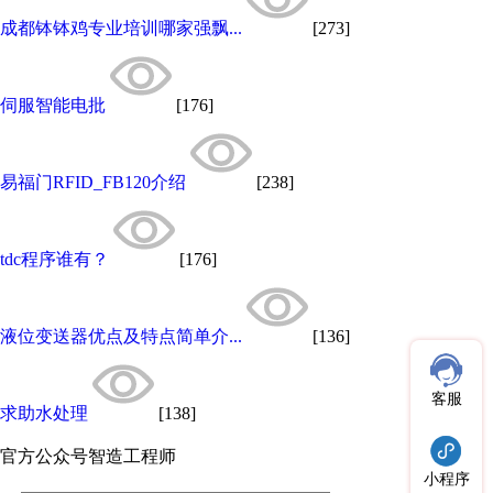
成都钵钵鸡专业培训哪家强飘...
[273]
伺服智能电批
[176]
易福门RFID_FB120介绍
[238]
tdc程序谁有？
[176]
液位变送器优点及特点简单介...
[136]
客服
求助水处理
[138]
官方公众号
智造工程师
小程序