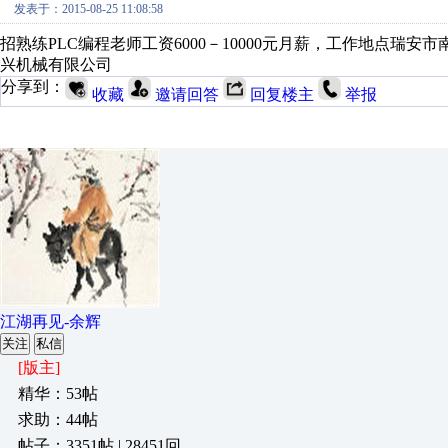
发表于：2015-08-25 11:08:58
招熟练PLC编程老师工资6000－10000元月薪，工作地点瑞安
兴机械有限公司
分享到：
收藏
邀请回答
回复楼主
举报
江湖再见-余辉
关注
私信
[版主]
精华：53帖
求助：44帖
帖子：3351帖 | 28451回