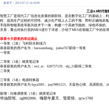
发表于：2015-07-21 16:18:00
工业4.0时代
智慧工厂是现代工厂信息化发展的新阶段。是在数字化工厂的基础上，利
程、提高生产过程的可控性、减少生产线上人工的干预、即时正确地采集
手段和智能系统等新兴技术于一体，构建一个高效节能的、绿色环保的、
关系，重点对执行层的MES进行了详述，介绍了MES在智能工厂中的应
恭喜今天获奖的幸运观众
一等奖（2名）飞科防水剃须刀
恭喜获奖的用户名为：baowanzhang、jiahui767获得一等奖
一等奖
二等奖（3名）精美笔记本
恭喜获奖的用户名为：rect_er、620757159、shj_23获得二等奖
二等奖
三等奖（5名）电源转换器
恭喜获奖的用户名为:fqya2001、jzq19861123、天蓝色心情、高原阳光、z
新增：问卷调查奖（5名）精美笔记本
华油陪驾、zgl002006、嗨那年夏天、莹星情、qcw1700