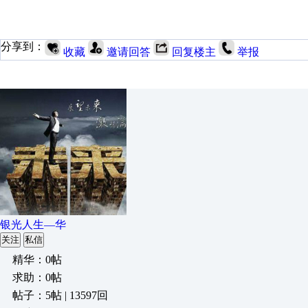
分享到：
收藏
邀请回答
回复楼主
举报
银光人生—华
关注
私信
精华：0帖
求助：0帖
帖子：5帖 | 13597回