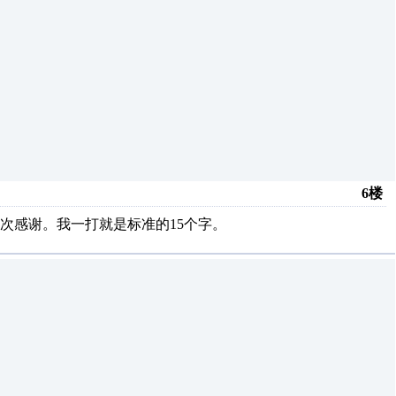
6楼
次感谢。我一打就是标准的15个字。