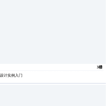
3楼
气设计实例入门