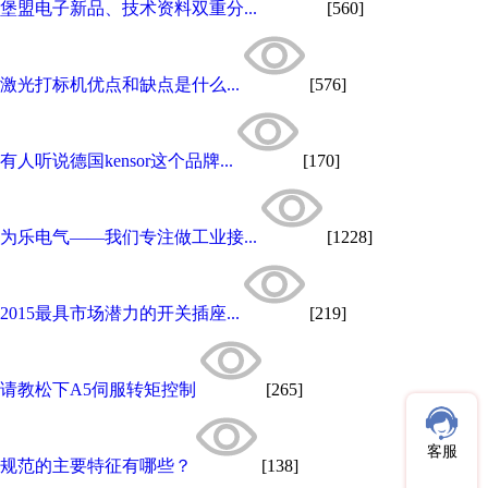
堡盟电子新品、技术资料双重分...
[560]
激光打标机优点和缺点是什么...
[576]
有人听说德国kensor这个品牌...
[170]
为乐电气——我们专注做工业接...
[1228]
2015最具市场潜力的开关插座...
[219]
请教松下A5伺服转矩控制
[265]
客服
规范的主要特征有哪些？
[138]