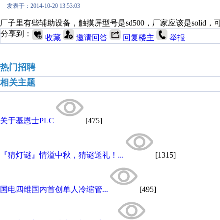
发表于：2014-10-20 13:53:03
厂子里有些辅助设备，触摸屏型号是sd500，厂家应该是sol
分享到：
收藏
邀请回答
回复楼主
举报
热门招聘
相关主题
关于基恩士PLC
[475]
『猜灯谜』情溢中秋，猜谜送礼！...
[1315]
国电四维国内首创单人冷缩管...
[495]