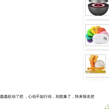
蠢蠢欲动了把 ，心动不如行动，别犹豫了，快来报名把