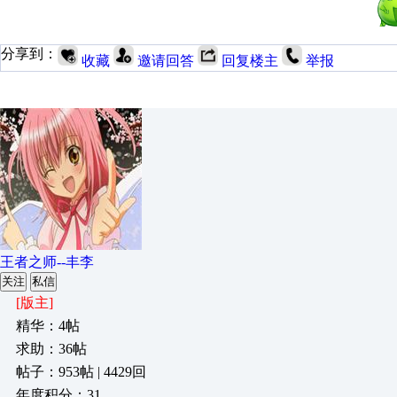
分享到：
收藏
邀请回答
回复楼主
举报
王者之师--丰李
关注
私信
[版主]
精华：4帖
求助：36帖
帖子：953帖 | 4429回
年度积分：31