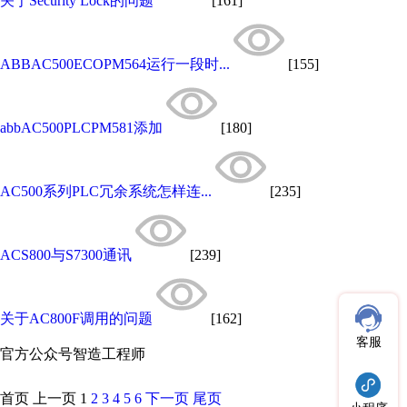
关于Security Lock的问题
[161]
ABBAC500ECOPM564运行一段时...
[155]
abbAC500PLCPM581添加
[180]
AC500系列PLC冗余系统怎样连...
[235]
ACS800与S7300通讯
[239]
关于AC800F调用的问题
[162]
客服
官方公众号
智造工程师
首页
上一页
1
2
3
4
5
6
下一页
尾页