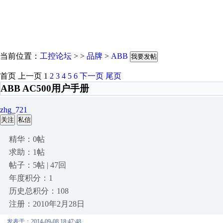
当前位置：
工控论坛
> >
品牌
>
ABB
我要发帖
首页
上一页
1
2
3
4
5
6
下一页
尾页
ABB AC500用户手册
zhg_721
关注
私信
精华：0帖
求助：1帖
帖子：5帖 | 47回
年度积分：1
历史总积分：108
注册：2010年2月28日
发表于：2014-09-08 18:47:48