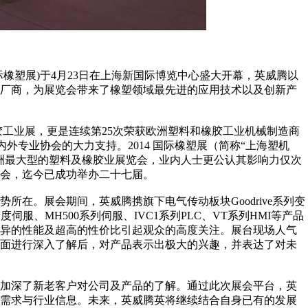
4国际橡塑展)于4月23日在上海新国际博览中心盛大开幕，英威腾以
牌厂商，为展览会带来了橡塑领域最先进的应用技术以及创新产
橡胶工业展，更是连续第25次荣获欧洲塑料和橡胶工业机械制造商
内外专业协会的大力支持。2014 国际橡塑展（简称“上海塑机
洲最大型的塑料及橡胶业展览会，业内人士更公认其影响力仅次
展会，迄今已成功举办二十七届。
在。展会期间，英威腾携旗下电气传动板块Goodrive系列变
伺服、MH500系列伺服、IVC1系列PLC、VT系列HMI等产品
优异的性能及超高的性价比引起观众的高度关注。展台现场人气
方面进行深入了解后，对产品表示出极大的兴趣，并表达了对未
，加深了新老客户对公司及产品的了解。通过此次展会平台，英
场需求与行业信息。未来，英威腾英将继续结合自身已有的发展