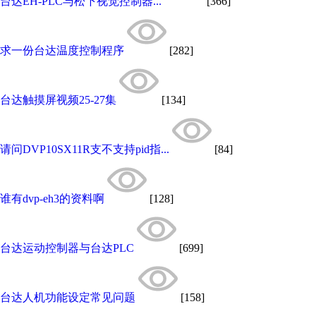
台达EH-PLC与松下视觉控制器...
[366]
求一份台达温度控制程序
[282]
台达触摸屏视频25-27集
[134]
请问DVP10SX11R支不支持pid指...
[84]
谁有dvp-eh3的资料啊
[128]
台达运动控制器与台达PLC
[699]
台达人机功能设定常见问题
[158]