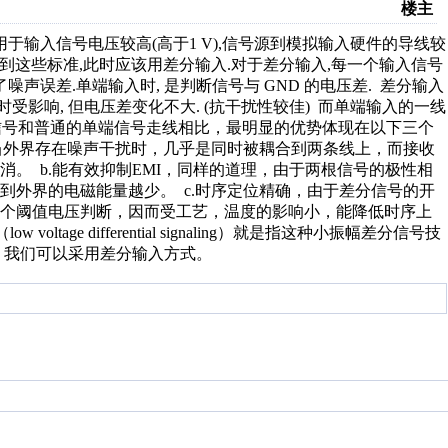
楼主
于输入信号电压较高(高于1 V),信号源到模拟输入硬件的导线较
达不到这些标准,此时应该用差分输入.对于差分输入,每一个输入信号
声误差.单端输入时, 是判断信号与 GND 的电压差. 差分输入
时受影响, 但电压差变化不大. (抗干扰性较佳) 而单端输入的一线
 差分信号和普通的单端信号走线相比，最明显的优势体现在以下三个
，当外界存在噪声干扰时，几乎是同时被耦合到两条线上，而接收
。 b.能有效抑制EMI，同样的道理，由于两根信号的极性相
到外界的电磁能量越少。 c.时序定位精确，由于差分信号的开
两个阈值电压判断，因而受工艺，温度的影响小，能降低时序上
ge differential signaling）就是指这种小振幅差分信号技
，我们可以采用差分输入方式。