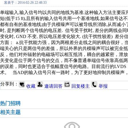
发表于：2014-02-26 22:48:33
单端输入,输入信号均以共同的地线为基准.这种输入方法主要应用
短(低于15 ft),且所有的输入信号共用一个基准地线.如果信号
都有自有的基准地线;由于共模噪声可以被导线所消除,从而减小了噪
时, 是判断两个信号线的电压差. 信号受干扰时, 差分的两线会同
变化时, GND 不变, 所以电压差变化较大. (抗干扰性较差)
方面： a.抗干扰能力强，因为两根差分走线之间的耦合很好
端关心的只是两信号的差值，所以外界的共模噪声可以被完全抵消
反，他们对外辐射的电磁场可以相互抵消，耦合的越紧密，泄放
关变化是位于两个信号的交点，而不像普通单端信号依靠高低
的误差，同时也更适合于低幅度信号的电路。目前流行的LVDS（low volta
术。 当AD的输入信号只有一路时，为了更好地抑制共模噪声
分享到：
收藏
邀请回答
回复楼主
举报
热门招聘
相关主题