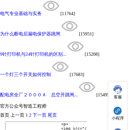
电气专业基础与实务
[11764]
为什么断电后漏电保护器跳闸
[15951]
9针打印机与24针打印机的区别...
[15208]
一个灯三个开关如何控制
[17683]
配电房全厂２０００Ａ 总空开跳闸...
[15495]
客服
官方公众号
智造工程师
首页
上一页
1
2
下一页
尾页
小程序