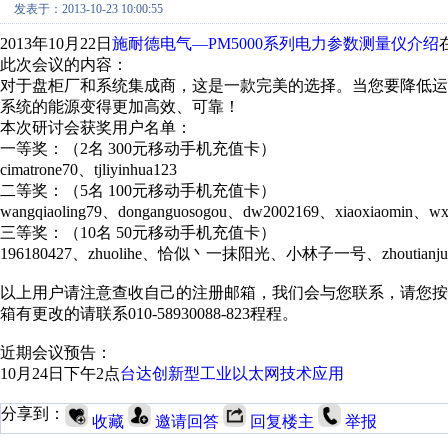
发表于：2013-10-23 10:00:55
2013年10月22日
施耐德电气—PM5000系列电力参数测量仪介绍
此次会议的内容：
对于盘柜厂和系统集成商， 这是一款完美的选择。当您要降低运
系统的能源变得更加高效、可靠！
本次研讨会获奖用户名单：
一等奖：（2名 300元移动手机充值卡）
cimatrone70、tjliyinhua123
二等奖：（5名 100元移动手机充值卡）
wangqiaoling79、donganguosogou、dw2002169、xiaoxiaomin、wx
三等奖：（10名 50元移动手机充值卡）
196180427、zhuolihe、恰似丶一抹阳光、小林子一号、zhoutianjue_cn
以上用户请注意查收自己的注册邮箱，我们会与您联系，请您
箱有更改的请联系010-58930088-823程程。
近期会议预告：
10月24日下午2点
台达创新型工业以太网技术应用
分享到：
收藏
邀请回答
回复楼主
举报