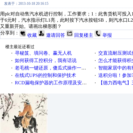
发表于：2013-10-18 20:16:15
用plc对自动售汽水机进行控制，工作要求；1：此售货机可投入1
于6元时，汽水指示灯L1亮，此时按下汽水按钮SB，则汽水口L
又重新开始。请画出梯形图？
分享到：
收藏
邀请回答
回复楼主
举报
楼主最近还看过
寻秘笈、填问卷、赢无人机
交直流耐压测试
·
·
如何获得工控积分，我有话说
怎么才能获得积
·
·
老毛桃一键还原，傻瓜式操作一键轻松备份还原；程序为向导式安装，一键即可实现自动备份或还原系统。
智能家居中的有
·
·
在线式UPS的控制和保护技术
送积分啦！参加7月6日
·
·
RCD漏电保护器的工作原理及安装要点
【德力西电气】三
·
·