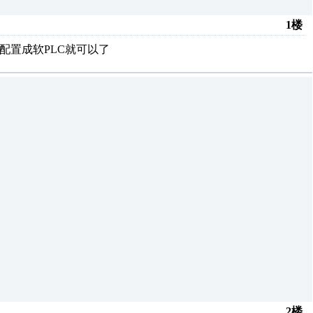
1楼
本。配置成软PLC就可以了
2楼